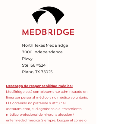
North Texas MedBridge
7000 Independence
Pkwy
Ste 156 #524
Plano, TX 75025
Descargo de responsabilidad médica:
MedBridge está completamente administrado en
línea por personal médico y no médico voluntario.
El Contenido no pretende sustituir el
asesoramiento, el diagnóstico o el tratamiento
médico profesional de ninguna afección /
enfermedad médica. Siempre, busque el consejo
de su médico u otro proveedor de atención médica
calificado con cualquier pregunta que pueda tener